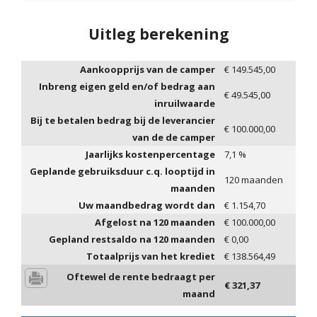
Uitleg berekening
Aankoopprijs van de camper
€
149.545,00
Inbreng eigen geld en/of bedrag aan
€
49.545,00
inruilwaarde
Bij te betalen bedrag bij de leverancier
€
100.000,00
van de de camper
Jaarlijks kostenpercentage
7,1
%
Geplande gebruiksduur c.q. looptijd in
120
maanden
maanden
Uw maandbedrag wordt dan
€
1.154,70
Afgelost na
120
maanden
€
100.000,00
Gepland restsaldo na
120
maanden
€
0,00
Totaalprijs van het krediet
€
138.564,49
Oftewel de rente bedraagt per
€
321,37
maand