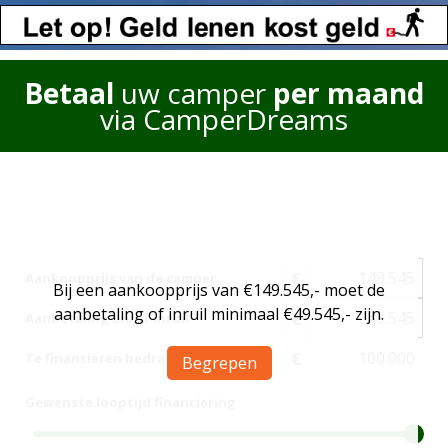
Betaal
uw camper
per maand
via CamperDreams
€
Aankoopprijs van de camper
Bij een aankoopprijs van €149.545,- moet de
aanbetaling of inruil minimaal €49.545,- zijn.
€
Aanbetaling en/of inruil
€
Te financieren bedrag
Begrepen
Gewenste looptijd financiering