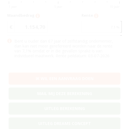
1 jaar
5 jaar
10 jaar
Maandbedrag
Rente
€
1.154,70
7,1
%
Bent u ouder dan 67 jaar of zelfstandig ondernemer,
dan kan niet meer gerefereerd worden naar de rente
van
7,1
% omdat er in die gevallen sprake is van
individueel maatwerk. Rente peildatum: 03-07-2026
IK WIL EEN AANVRAAG DOEN
MAIL MIJ DEZE BEREKENING
UITLEG BEREKENING
UITLEG DREAMS CONCEPT