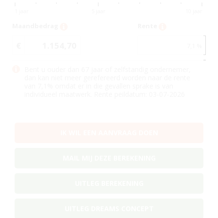
1 jaar
5 jaar
10 jaar
Maandbedrag
Rente
€
1.154,70
7,1
%
Bent u ouder dan 67 jaar of zelfstandig ondernemer,
dan kan niet meer gerefereerd worden naar de rente
van
7,1
% omdat er in die gevallen sprake is van
individueel maatwerk. Rente peildatum: 03-07-2026
IK WIL EEN AANVRAAG DOEN
MAIL MIJ DEZE BEREKENING
UITLEG BEREKENING
UITLEG DREAMS CONCEPT