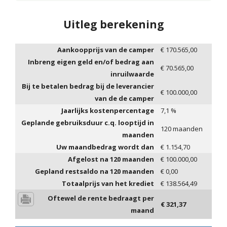
Uitleg berekening
Aankoopprijs van de camper
€
170.565,00
Inbreng eigen geld en/of bedrag aan
€
70.565,00
inruilwaarde
Bij te betalen bedrag bij de leverancier
€
100.000,00
van de de camper
Jaarlijks kostenpercentage
7,1
%
Geplande gebruiksduur c.q. looptijd in
120
maanden
maanden
Uw maandbedrag wordt dan
€
1.154,70
Afgelost na
120
maanden
€
100.000,00
Gepland restsaldo na
120
maanden
€
0,00
Totaalprijs van het krediet
€
138.564,49
Oftewel de rente bedraagt per
€
321,37
maand