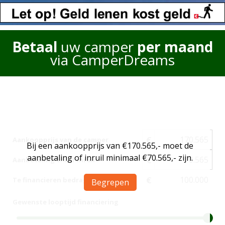
Betaal
uw camper
per maand
via CamperDreams
€
Aankoopprijs van de camper
Bij een aankoopprijs van €170.565,- moet de
aanbetaling of inruil minimaal €70.565,- zijn.
€
Aanbetaling en/of inruil
€
Te financieren bedrag
Begrepen
Gewenste looptijd financiering