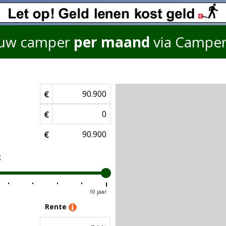
uw camper
per maand
via Campe
€
€
€
g
10 jaar
Rente