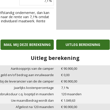
7,1
%
elfstandig ondernemer, dan kan
 naar de rente van
7,1
% omdat
an individueel maatwerk. Rente
MAIL MIJ DEZE BEREKENING
UITLEG BEREKENING
Uitleg berekening
Aankoopprijs van de camper
€
90.900,00
 geld en/of bedrag aan inruilwaarde
€
0,00
 bij de leverancier van de de camper
€
90.900,00
Jaarlijks kostenpercentage
7,1
%
bruiksduur c.q. looptijd in maanden
120
maanden
Uw maandbedrag wordt dan
€
1.049,63
Afgelost na
120
maanden
€
90.900,00