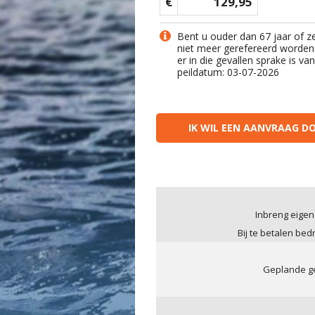
€
129,95
Bent u ouder dan 67 jaar of z
niet meer gerefereerd worden
er in die gevallen sprake is v
peildatum: 03-07-2026
IK WIL EEN AANVRAAG D
Inbreng eigen
Bij te betalen bed
Geplande ge