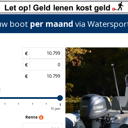
w boot
per maand
via Waterspo
€
€
€
g
10 jaar
Rente