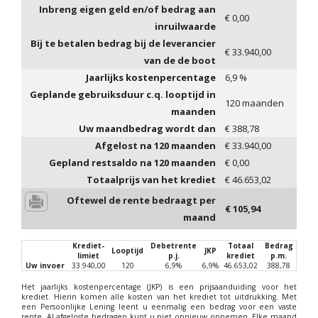
Inbreng eigen geld en/of bedrag aan
€
0,00
inruilwaarde
Bij te betalen bedrag bij de leverancier
€
33.940,00
van de de boot
Jaarlijks kostenpercentage
6,9
%
Geplande gebruiksduur c.q. looptijd in
120
maanden
maanden
Uw maandbedrag wordt dan
€
388,78
Afgelost na
120
maanden
€
33.940,00
Gepland restsaldo na
120
maanden
€
0,00
Totaalprijs van het krediet
€
46.653,02
Oftewel de rente bedraagt per
€
105,94
maand
Krediet-
Debetrente
Totaal
Bedrag
Looptijd
JKP
limiet
p.j.
krediet
p.m.
Uw invoer
33.940,00
120
6,9%
6,9%
46.653,02
388,78
Het jaarlijks kostenpercentage (JKP) is een prijsaanduiding voor het
krediet. Hierin komen alle kosten van het krediet tot uitdrukking. Met
een Persoonlijke Lening leent u eenmalig een bedrag voor een vaste
rente. Al afgeloste bedragen kunt u niet opnieuw opnemen. Elke maand