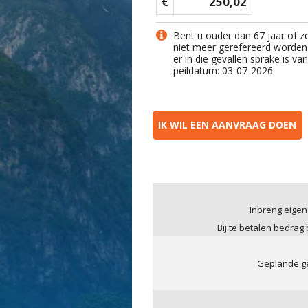
€
250,02
Bent u ouder dan 67 jaar of z
niet meer gerefereerd worden
er in die gevallen sprake is v
peildatum: 03-07-2026
IK WIL EEN AANVRAAG DOEN
Inbreng eigen
Bij te betalen bedrag
Geplande ge