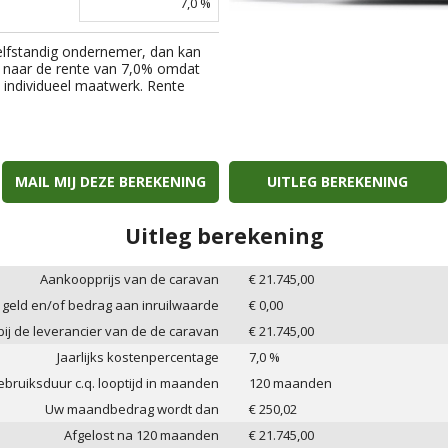
7,0
%
elfstandig ondernemer, dan kan
 naar de rente van
7,0
% omdat
an individueel maatwerk. Rente
MAIL MIJ DEZE BEREKENING
UITLEG BEREKENING
Uitleg berekening
Aankoopprijs van de caravan
€
21.745,00
 geld en/of bedrag aan inruilwaarde
€
0,00
 bij de leverancier van de de caravan
€
21.745,00
Jaarlijks kostenpercentage
7,0
%
bruiksduur c.q. looptijd in maanden
120
maanden
Uw maandbedrag wordt dan
€
250,02
Afgelost na
120
maanden
€
21.745,00