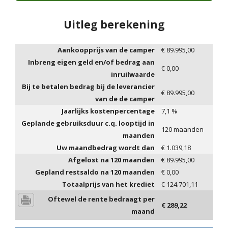
Uitleg berekening
Aankoopprijs van de camper
€
89.995,00
Inbreng eigen geld en/of bedrag aan
€
0,00
inruilwaarde
Bij te betalen bedrag bij de leverancier
€
89.995,00
van de de camper
Jaarlijks kostenpercentage
7,1
%
Geplande gebruiksduur c.q. looptijd in
120
maanden
maanden
Uw maandbedrag wordt dan
€
1.039,18
Afgelost na
120
maanden
€
89.995,00
Gepland restsaldo na
120
maanden
€
0,00
Totaalprijs van het krediet
€
124.701,11
Oftewel de rente bedraagt per
€
289,22
maand