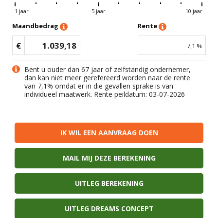
1 jaar
5 jaar
10 jaar
Maandbedrag
Rente
€
1.039,18
7,1
%
Bent u ouder dan 67 jaar of zelfstandig ondernemer,
dan kan niet meer gerefereerd worden naar de rente
van
7,1
% omdat er in die gevallen sprake is van
individueel maatwerk. Rente peildatum: 03-07-2026
IK WIL EEN AANVRAAG DOEN
MAIL MIJ DEZE BEREKENING
UITLEG BEREKENING
UITLEG DREAMS CONCEPT