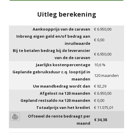
Uitleg berekening
Aankoopprijs van de caravan
€
6.950,00
Inbreng eigen geld en/of bedrag aan
€
0,00
inruilwaarde
Bij te betalen bedrag bij de leverancier
€
6.950,00
van de de caravan
Jaarlijks kostenpercentage
10,6
%
Geplande gebruiksduur c.q. looptijd in
120
maanden
maanden
Uw maandbedrag wordt dan
€
92,29
Afgelost na
120
maanden
€
6.950,00
Gepland restsaldo na
120
maanden
€
0,00
Totaalprijs van het krediet
€
11.075,01
Oftewel de rente bedraagt per
€
34,38
maand