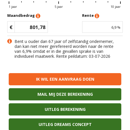
1 jaar
5 jaar
10 jaar
Maandbedrag
Rente
€
801,78
6,9
%
Bent u ouder dan 67 jaar of zelfstandig ondernemer,
dan kan niet meer gerefereerd worden naar de rente
van
6,9
% omdat er in die gevallen sprake is van
individueel maatwerk. Rente peildatum: 03-07-2026
IK WIL EEN AANVRAAG DOEN
MAIL MIJ DEZE BEREKENING
UITLEG BEREKENING
UITLEG DREAMS CONCEPT