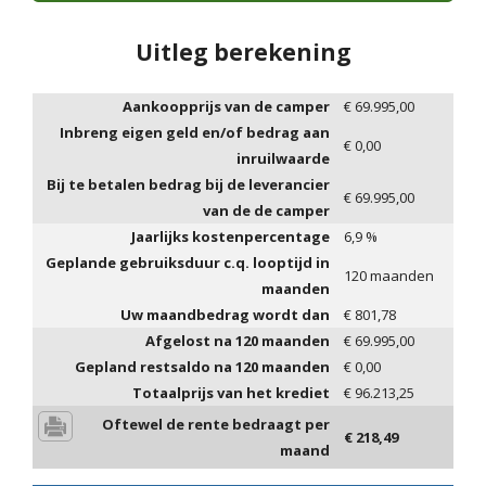
Uitleg berekening
Aankoopprijs van de camper
€
69.995,00
Inbreng eigen geld en/of bedrag aan
€
0,00
inruilwaarde
Bij te betalen bedrag bij de leverancier
€
69.995,00
van de de camper
Jaarlijks kostenpercentage
6,9
%
Geplande gebruiksduur c.q. looptijd in
120
maanden
maanden
Uw maandbedrag wordt dan
€
801,78
Afgelost na
120
maanden
€
69.995,00
Gepland restsaldo na
120
maanden
€
0,00
Totaalprijs van het krediet
€
96.213,25
Oftewel de rente bedraagt per
€
218,49
maand