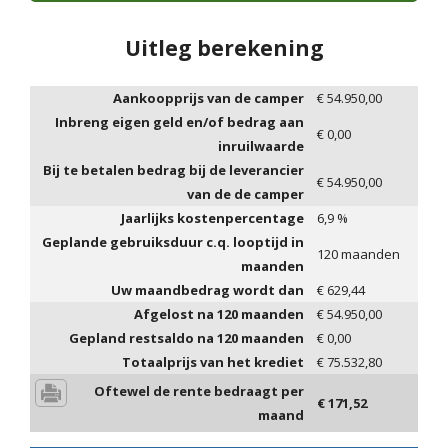
Uitleg berekening
Aankoopprijs van de camper
€
54.950,00
Inbreng eigen geld en/of bedrag aan
€
0,00
inruilwaarde
Bij te betalen bedrag bij de leverancier
€
54.950,00
van de de camper
Jaarlijks kostenpercentage
6,9
%
Geplande gebruiksduur c.q. looptijd in
120
maanden
maanden
Uw maandbedrag wordt dan
€
629,44
Afgelost na
120
maanden
€
54.950,00
Gepland restsaldo na
120
maanden
€
0,00
Totaalprijs van het krediet
€
75.532,80
Oftewel de rente bedraagt per
€
171,52
maand