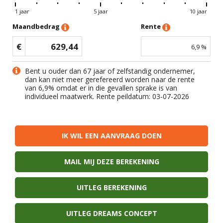
1 jaar
5 jaar
10 jaar
Maandbedrag
Rente
€
629,44
6,9
%
Bent u ouder dan 67 jaar of zelfstandig ondernemer,
dan kan niet meer gerefereerd worden naar de rente
van
6,9
% omdat er in die gevallen sprake is van
individueel maatwerk. Rente peildatum: 03-07-2026
IK WIL EEN AANVRAAG DOEN
MAIL MIJ DEZE BEREKENING
UITLEG BEREKENING
UITLEG DREAMS CONCEPT