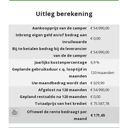
Uitleg berekening
Aankoopprijs van de camper
€
54.990,00
Inbreng eigen geld en/of bedrag aan
€
0,00
inruilwaarde
Bij te betalen bedrag bij de leverancier
€
54.990,00
van de de camper
Jaarlijks kostenpercentage
6,9
%
Geplande gebruiksduur c.q. looptijd in
120
maanden
maanden
Uw maandbedrag wordt dan
€
629,90
Afgelost na
120
maanden
€
54.990,00
Gepland restsaldo na
120
maanden
€
0,00
Totaalprijs van het krediet
€
75.587,78
Oftewel de rente bedraagt per
€
171,65
maand