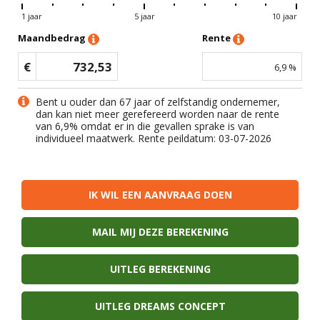
1 jaar
5 jaar
10 jaar
Maandbedrag
Rente
€
732,53
6,9
%
Bent u ouder dan 67 jaar of zelfstandig ondernemer,
dan kan niet meer gerefereerd worden naar de rente
van
6,9
% omdat er in die gevallen sprake is van
individueel maatwerk. Rente peildatum: 03-07-2026
IK WIL EEN AANVRAAG DOEN
MAIL MIJ DEZE BEREKENING
UITLEG BEREKENING
UITLEG DREAMS CONCEPT