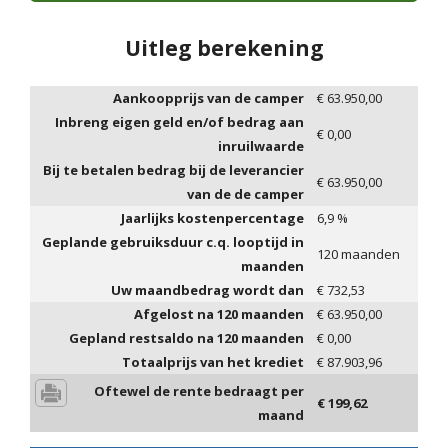
Uitleg berekening
Aankoopprijs van de camper
€
63.950,00
Inbreng eigen geld en/of bedrag aan
€
0,00
inruilwaarde
Bij te betalen bedrag bij de leverancier
€
63.950,00
van de de camper
Jaarlijks kostenpercentage
6,9
%
Geplande gebruiksduur c.q. looptijd in
120
maanden
maanden
Uw maandbedrag wordt dan
€
732,53
Afgelost na
120
maanden
€
63.950,00
Gepland restsaldo na
120
maanden
€
0,00
Totaalprijs van het krediet
€
87.903,96
Oftewel de rente bedraagt per
€
199,62
maand