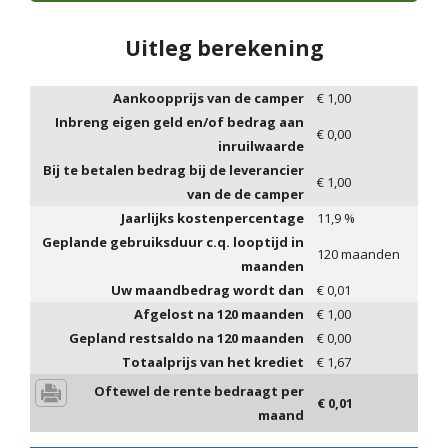
Uitleg berekening
Aankoopprijs van de camper
€
1,00
Inbreng eigen geld en/of bedrag aan
€
0,00
inruilwaarde
Bij te betalen bedrag bij de leverancier
€
1,00
van de de camper
Jaarlijks kostenpercentage
11,9
%
Geplande gebruiksduur c.q. looptijd in
120
maanden
maanden
Uw maandbedrag wordt dan
€
0,01
Afgelost na
120
maanden
€
1,00
Gepland restsaldo na
120
maanden
€
0,00
Totaalprijs van het krediet
€
1,67
Oftewel de rente bedraagt per
€
0,01
maand