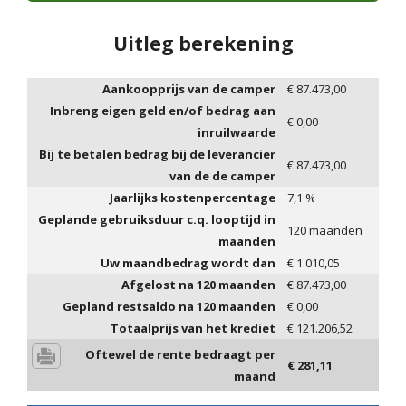
Uitleg berekening
Aankoopprijs van de camper
€
87.473,00
Inbreng eigen geld en/of bedrag aan
€
0,00
inruilwaarde
Bij te betalen bedrag bij de leverancier
€
87.473,00
van de de camper
Jaarlijks kostenpercentage
7,1
%
Geplande gebruiksduur c.q. looptijd in
120
maanden
maanden
Uw maandbedrag wordt dan
€
1.010,05
Afgelost na
120
maanden
€
87.473,00
Gepland restsaldo na
120
maanden
€
0,00
Totaalprijs van het krediet
€
121.206,52
Oftewel de rente bedraagt per
€
281,11
maand