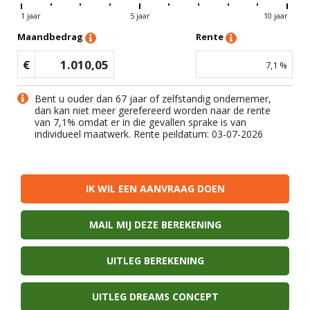
1 jaar
5 jaar
10 jaar
Maandbedrag
Rente
€
1.010,05
7,1
%
Bent u ouder dan 67 jaar of zelfstandig ondernemer,
dan kan niet meer gerefereerd worden naar de rente
van
7,1
% omdat er in die gevallen sprake is van
individueel maatwerk. Rente peildatum: 03-07-2026
IK WIL EEN AANVRAAG DOEN
MAIL MIJ DEZE BEREKENING
UITLEG BEREKENING
UITLEG DREAMS CONCEPT