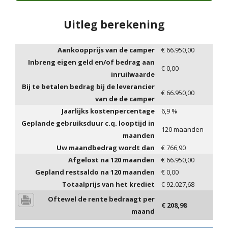
Uitleg berekening
Aankoopprijs van de camper
€
66.950,00
Inbreng eigen geld en/of bedrag aan
€
0,00
inruilwaarde
Bij te betalen bedrag bij de leverancier
€
66.950,00
van de de camper
Jaarlijks kostenpercentage
6,9
%
Geplande gebruiksduur c.q. looptijd in
120
maanden
maanden
Uw maandbedrag wordt dan
€
766,90
Afgelost na
120
maanden
€
66.950,00
Gepland restsaldo na
120
maanden
€
0,00
Totaalprijs van het krediet
€
92.027,68
Oftewel de rente bedraagt per
€
208,98
maand