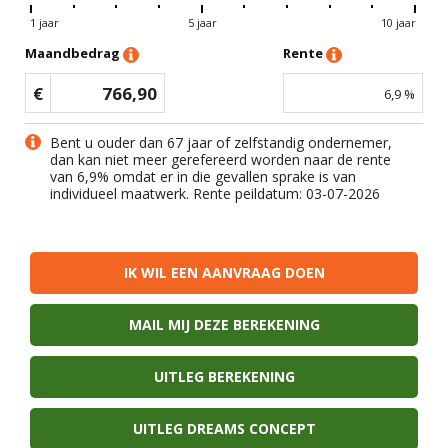
1 jaar
5 jaar
10 jaar
Maandbedrag
Rente
€
766,90
6,9
%
Bent u ouder dan 67 jaar of zelfstandig ondernemer,
dan kan niet meer gerefereerd worden naar de rente
van
6,9
% omdat er in die gevallen sprake is van
individueel maatwerk. Rente peildatum: 03-07-2026
IK WIL EEN AANVRAAG DOEN
MAIL MIJ DEZE BEREKENING
UITLEG BEREKENING
UITLEG DREAMS CONCEPT