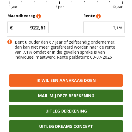
1 jaar
5 jaar
10 jaar
Maandbedrag
Rente
€
922,61
7,1
%
Bent u ouder dan 67 jaar of zelfstandig ondernemer,
dan kan niet meer gerefereerd worden naar de rente
van
7,1
% omdat er in die gevallen sprake is van
individueel maatwerk. Rente peildatum: 03-07-2026
IK WIL EEN AANVRAAG DOEN
MAIL MIJ DEZE BEREKENING
UITLEG BEREKENING
UITLEG DREAMS CONCEPT