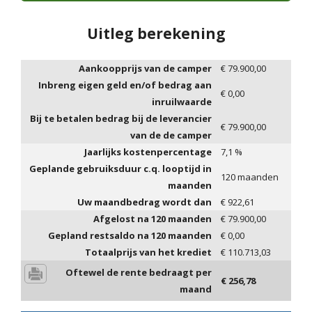
Uitleg berekening
Aankoopprijs van de camper
€
79.900,00
Inbreng eigen geld en/of bedrag aan
€
0,00
inruilwaarde
Bij te betalen bedrag bij de leverancier
€
79.900,00
van de de camper
Jaarlijks kostenpercentage
7,1
%
Geplande gebruiksduur c.q. looptijd in
120
maanden
maanden
Uw maandbedrag wordt dan
€
922,61
Afgelost na
120
maanden
€
79.900,00
Gepland restsaldo na
120
maanden
€
0,00
Totaalprijs van het krediet
€
110.713,03
Oftewel de rente bedraagt per
€
256,78
maand