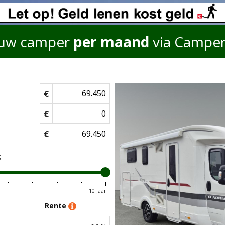
uw camper
per maand
via Campe
€
€
€
g
10 jaar
Rente