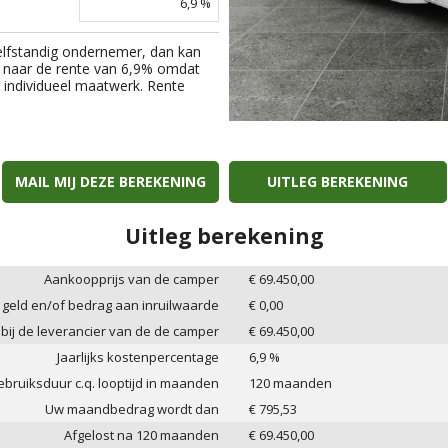
6,9
%
elfstandig ondernemer, dan kan
 naar de rente van
6,9
% omdat
an individueel maatwerk. Rente
MAIL MIJ DEZE BEREKENING
UITLEG BEREKENING
Uitleg berekening
Aankoopprijs van de camper
€
69.450,00
 geld en/of bedrag aan inruilwaarde
€
0,00
 bij de leverancier van de de camper
€
69.450,00
Jaarlijks kostenpercentage
6,9
%
bruiksduur c.q. looptijd in maanden
120
maanden
Uw maandbedrag wordt dan
€
795,53
Afgelost na
120
maanden
€
69.450,00