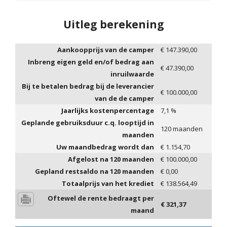
Uitleg berekening
Aankoopprijs van de camper
€
147.390,00
Inbreng eigen geld en/of bedrag aan
€
47.390,00
inruilwaarde
Bij te betalen bedrag bij de leverancier
€
100.000,00
van de de camper
Jaarlijks kostenpercentage
7,1
%
Geplande gebruiksduur c.q. looptijd in
120
maanden
maanden
Uw maandbedrag wordt dan
€
1.154,70
Afgelost na
120
maanden
€
100.000,00
Gepland restsaldo na
120
maanden
€
0,00
Totaalprijs van het krediet
€
138.564,49
Oftewel de rente bedraagt per
€
321,37
maand