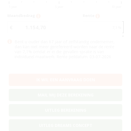
1 jaar
5 jaar
10 jaar
Maandbedrag
Rente
€
1.154,70
7,1
%
Bent u ouder dan 67 jaar of zelfstandig ondernemer,
dan kan niet meer gerefereerd worden naar de rente
van
7,1
% omdat er in die gevallen sprake is van
individueel maatwerk. Rente peildatum: 03-07-2026
IK WIL EEN AANVRAAG DOEN
MAIL MIJ DEZE BEREKENING
UITLEG BEREKENING
UITLEG DREAMS CONCEPT