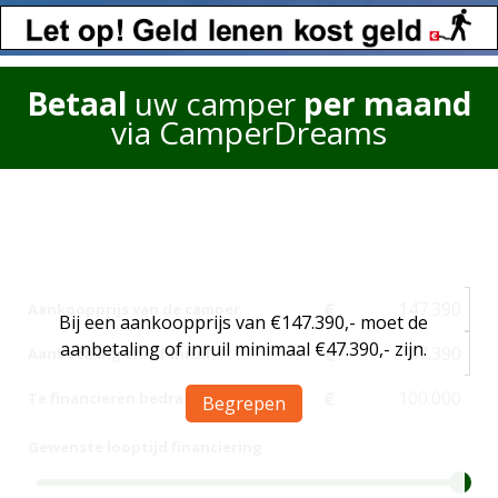
Betaal
uw camper
per maand
via CamperDreams
€
Aankoopprijs van de camper
Bij een aankoopprijs van €147.390,- moet de
aanbetaling of inruil minimaal €47.390,- zijn.
€
Aanbetaling en/of inruil
€
Te financieren bedrag
Begrepen
Gewenste looptijd financiering