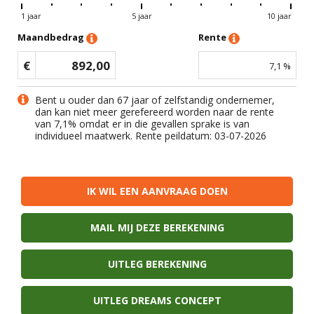
1 jaar
5 jaar
10 jaar
Maandbedrag
Rente
€
892,00
7,1
%
Bent u ouder dan 67 jaar of zelfstandig ondernemer,
dan kan niet meer gerefereerd worden naar de rente
van
7,1
% omdat er in die gevallen sprake is van
individueel maatwerk. Rente peildatum: 03-07-2026
IK WIL EEN AANVRAAG DOEN
MAIL MIJ DEZE BEREKENING
UITLEG BEREKENING
UITLEG DREAMS CONCEPT