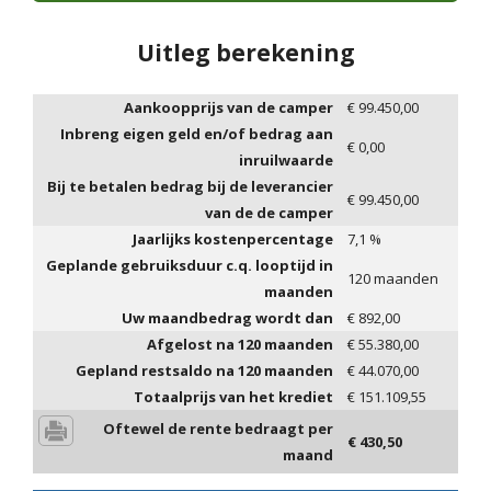
Uitleg berekening
Aankoopprijs van de camper
€
99.450,00
Inbreng eigen geld en/of bedrag aan
€
0,00
inruilwaarde
Bij te betalen bedrag bij de leverancier
€
99.450,00
van de de camper
Jaarlijks kostenpercentage
7,1
%
Geplande gebruiksduur c.q. looptijd in
120
maanden
maanden
Uw maandbedrag wordt dan
€
892,00
Afgelost na
120
maanden
€
55.380,00
Gepland restsaldo na
120
maanden
€
44.070,00
Totaalprijs van het krediet
€
151.109,55
Oftewel de rente bedraagt per
€
430,50
maand