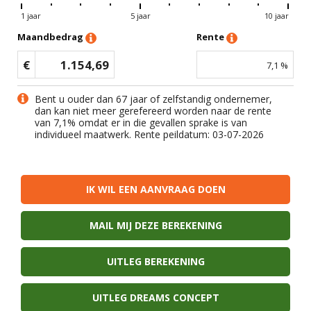
1 jaar
5 jaar
10 jaar
Maandbedrag
Rente
€
1.154,69
7,1
%
Bent u ouder dan 67 jaar of zelfstandig ondernemer,
dan kan niet meer gerefereerd worden naar de rente
van
7,1
% omdat er in die gevallen sprake is van
individueel maatwerk. Rente peildatum: 03-07-2026
IK WIL EEN AANVRAAG DOEN
MAIL MIJ DEZE BEREKENING
UITLEG BEREKENING
UITLEG DREAMS CONCEPT