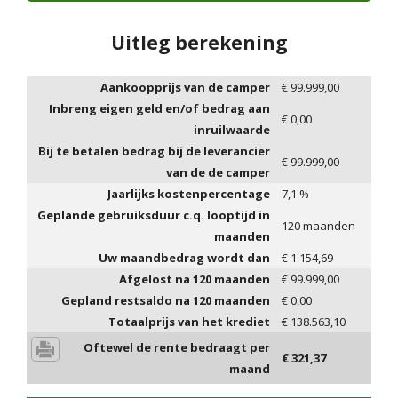
Uitleg berekening
Aankoopprijs van de camper
€
99.999,00
Inbreng eigen geld en/of bedrag aan
€
0,00
inruilwaarde
Bij te betalen bedrag bij de leverancier
€
99.999,00
van de de camper
Jaarlijks kostenpercentage
7,1
%
Geplande gebruiksduur c.q. looptijd in
120
maanden
maanden
Uw maandbedrag wordt dan
€
1.154,69
Afgelost na
120
maanden
€
99.999,00
Gepland restsaldo na
120
maanden
€
0,00
Totaalprijs van het krediet
€
138.563,10
Oftewel de rente bedraagt per
€
321,37
maand