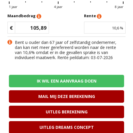
1 jaar
4 jaar
8 jaar
Maandbedrag
Rente
€
105,89
10,6
%
Bent u ouder dan 67 jaar of zelfstandig ondernemer,
dan kan niet meer gerefereerd worden naar de rente
van
10,6
% omdat er in die gevallen sprake is van
individueel maatwerk. Rente peildatum: 03-07-2026
IK WIL EEN AANVRAAG DOEN
MAIL MIJ DEZE BEREKENING
UITLEG BEREKENING
UITLEG DREAMS CONCEPT