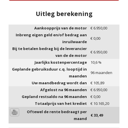
Uitleg berekening
Aankoopprijs van de motor
€
6.950,00
Inbreng eigen geld en/of bedrag aan
€
0,00
inruilwaarde
Bij te betalen bedrag bij de leverancier
€
6.950,00
van de de motor
Jaarlijks kostenpercentage
10,6
%
Geplande gebruiksduur c.q. looptijd in
96
maanden
maanden
Uw maandbedrag wordt dan
€
105,89
Afgelost na
96
maanden
€
6.950,00
Gepland restsaldo na
96
maanden
€
0,00
Totaalprijs van het krediet
€
10.165,20
Oftewel de rente bedraagt per
€
33,49
maand