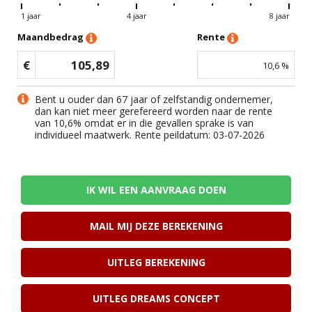
1 jaar
4 jaar
8 jaar
Maandbedrag
Rente
€
105,89
10,6
%
Bent u ouder dan 67 jaar of zelfstandig ondernemer,
dan kan niet meer gerefereerd worden naar de rente
van
10,6
% omdat er in die gevallen sprake is van
individueel maatwerk. Rente peildatum: 03-07-2026
IK WIL EEN AANVRAAG DOEN
MAIL MIJ DEZE BEREKENING
UITLEG BEREKENING
UITLEG DREAMS CONCEPT