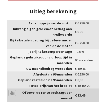
Uitleg berekening
Aankoopprijs van de motor
€
6.950,00
Inbreng eigen geld en/of bedrag aan
€
0,00
inruilwaarde
Bij te betalen bedrag bij de leverancier
€
6.950,00
van de de motor
Jaarlijks kostenpercentage
10,6
%
Geplande gebruiksduur c.q. looptijd in
96
maanden
maanden
Uw maandbedrag wordt dan
€
105,89
Afgelost na
96
maanden
€
6.950,00
Gepland restsaldo na
96
maanden
€
0,00
Totaalprijs van het krediet
€
10.165,20
Oftewel de rente bedraagt per
€
33,49
maand