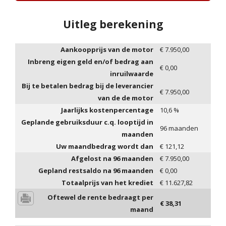
Uitleg berekening
Aankoopprijs van de motor
€
7.950,00
Inbreng eigen geld en/of bedrag aan
€
0,00
inruilwaarde
Bij te betalen bedrag bij de leverancier
€
7.950,00
van de de motor
Jaarlijks kostenpercentage
10,6
%
Geplande gebruiksduur c.q. looptijd in
96
maanden
maanden
Uw maandbedrag wordt dan
€
121,12
Afgelost na
96
maanden
€
7.950,00
Gepland restsaldo na
96
maanden
€
0,00
Totaalprijs van het krediet
€
11.627,82
Oftewel de rente bedraagt per
€
38,31
maand