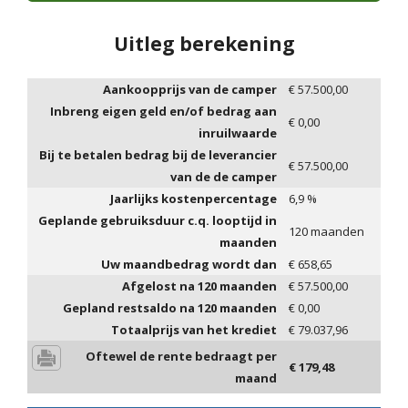
Uitleg berekening
Aankoopprijs van de camper
€
57.500,00
Inbreng eigen geld en/of bedrag aan
€
0,00
inruilwaarde
Bij te betalen bedrag bij de leverancier
€
57.500,00
van de de camper
Jaarlijks kostenpercentage
6,9
%
Geplande gebruiksduur c.q. looptijd in
120
maanden
maanden
Uw maandbedrag wordt dan
€
658,65
Afgelost na
120
maanden
€
57.500,00
Gepland restsaldo na
120
maanden
€
0,00
Totaalprijs van het krediet
€
79.037,96
Oftewel de rente bedraagt per
€
179,48
maand