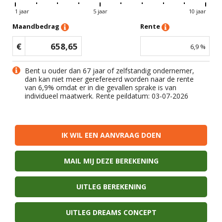
1 jaar
5 jaar
10 jaar
Maandbedrag
Rente
€
658,65
6,9
%
Bent u ouder dan 67 jaar of zelfstandig ondernemer,
dan kan niet meer gerefereerd worden naar de rente
van
6,9
% omdat er in die gevallen sprake is van
individueel maatwerk. Rente peildatum: 03-07-2026
IK WIL EEN AANVRAAG DOEN
MAIL MIJ DEZE BEREKENING
UITLEG BEREKENING
UITLEG DREAMS CONCEPT