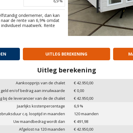
6,9
%
elfstandig ondernemer, dan kan
 naar de rente van
6,9
% omdat
an individueel maatwerk. Rente
OEN
UITLEG BEREKENING
MA
Uitleg berekening
Aankoopprijs van de chalet
€
42.950,00
 geld en/of bedrag aan inruilwaarde
€
0,00
g bij de leverancier van de de chalet
€
42.950,00
Jaarlijks kostenpercentage
6,9
%
bruiksduur c.q. looptijd in maanden
120
maanden
Uw maandbedrag wordt dan
€
491,98
Afgelost na
120
maanden
€
42.950,00