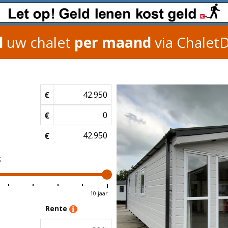
l
uw chalet
per maand
via Chalet
€
€
€
g
10 jaar
Rente