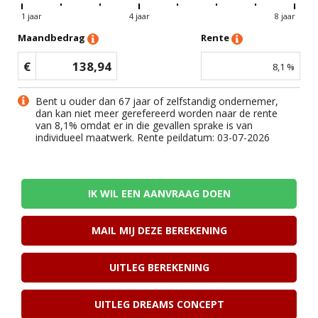
1 jaar
4 jaar
8 jaar
Maandbedrag
Rente
€
138,94
8,1
%
Bent u ouder dan 67 jaar of zelfstandig ondernemer,
dan kan niet meer gerefereerd worden naar de rente
van
8,1
% omdat er in die gevallen sprake is van
individueel maatwerk. Rente peildatum: 03-07-2026
IK WIL EEN AANVRAAG DOEN
MAIL MIJ DEZE BEREKENING
UITLEG BEREKENING
UITLEG DREAMS CONCEPT