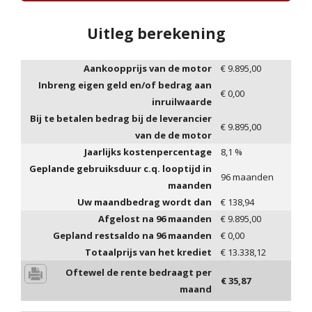
Uitleg berekening
Aankoopprijs van de motor
€
9.895,00
Inbreng eigen geld en/of bedrag aan
€
0,00
inruilwaarde
Bij te betalen bedrag bij de leverancier
€
9.895,00
van de de motor
Jaarlijks kostenpercentage
8,1
%
Geplande gebruiksduur c.q. looptijd in
96
maanden
maanden
Uw maandbedrag wordt dan
€
138,94
Afgelost na
96
maanden
€
9.895,00
Gepland restsaldo na
96
maanden
€
0,00
Totaalprijs van het krediet
€
13.338,12
Oftewel de rente bedraagt per
€
35,87
maand