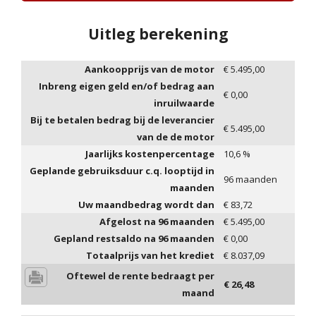
Uitleg berekening
Aankoopprijs van de motor
€
5.495,00
Inbreng eigen geld en/of bedrag aan
€
0,00
inruilwaarde
Bij te betalen bedrag bij de leverancier
€
5.495,00
van de de motor
Jaarlijks kostenpercentage
10,6
%
Geplande gebruiksduur c.q. looptijd in
96
maanden
maanden
Uw maandbedrag wordt dan
€
83,72
Afgelost na
96
maanden
€
5.495,00
Gepland restsaldo na
96
maanden
€
0,00
Totaalprijs van het krediet
€
8.037,09
Oftewel de rente bedraagt per
€
26,48
maand