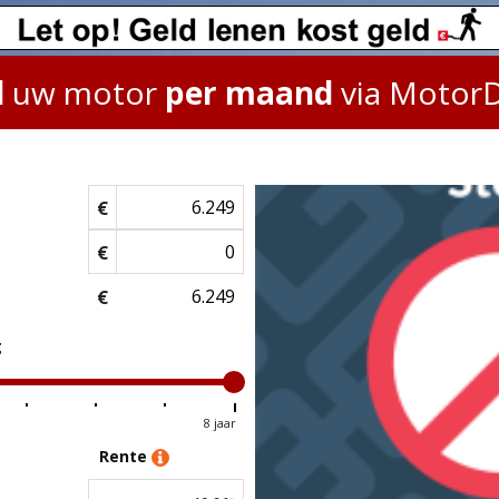
l
uw motor
per maand
via Motor
€
€
€
g
8 jaar
Rente