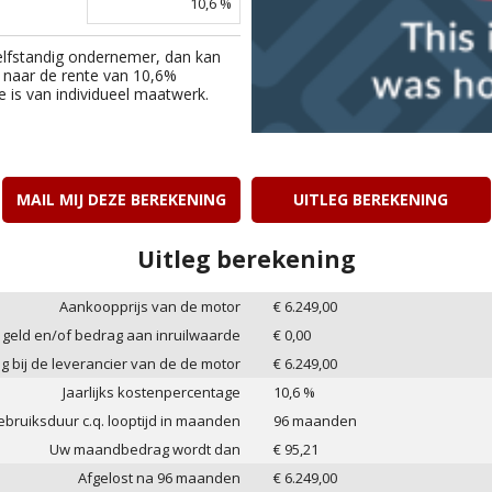
10,6
%
elfstandig ondernemer, dan kan
 naar de rente van
10,6
%
e is van individueel maatwerk.
MAIL MIJ DEZE BEREKENING
UITLEG BEREKENING
Uitleg berekening
Aankoopprijs van de motor
€
6.249,00
 geld en/of bedrag aan inruilwaarde
€
0,00
ag bij de leverancier van de de motor
€
6.249,00
Jaarlijks kostenpercentage
10,6
%
bruiksduur c.q. looptijd in maanden
96
maanden
Uw maandbedrag wordt dan
€
95,21
Afgelost na
96
maanden
€
6.249,00