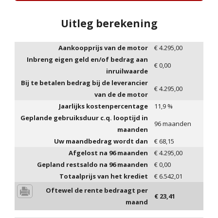
Uitleg berekening
Aankoopprijs van de motor
€
4.295,00
Inbreng eigen geld en/of bedrag aan
€
0,00
inruilwaarde
Bij te betalen bedrag bij de leverancier
€
4.295,00
van de de motor
Jaarlijks kostenpercentage
11,9
%
Geplande gebruiksduur c.q. looptijd in
96
maanden
maanden
Uw maandbedrag wordt dan
€
68,15
Afgelost na
96
maanden
€
4.295,00
Gepland restsaldo na
96
maanden
€
0,00
Totaalprijs van het krediet
€
6.542,01
Oftewel de rente bedraagt per
€
23,41
maand