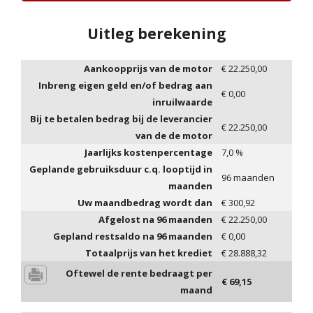
Uitleg berekening
Aankoopprijs van de motor
€
22.250,00
Inbreng eigen geld en/of bedrag aan
€
0,00
inruilwaarde
Bij te betalen bedrag bij de leverancier
€
22.250,00
van de de motor
Jaarlijks kostenpercentage
7,0
%
Geplande gebruiksduur c.q. looptijd in
96
maanden
maanden
Uw maandbedrag wordt dan
€
300,92
Afgelost na
96
maanden
€
22.250,00
Gepland restsaldo na
96
maanden
€
0,00
Totaalprijs van het krediet
€
28.888,32
Oftewel de rente bedraagt per
€
69,15
maand