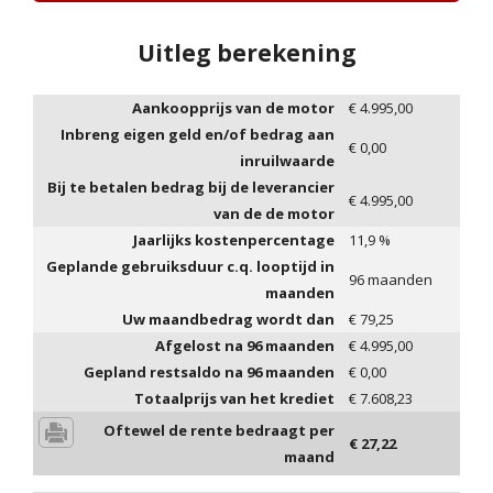
Uitleg berekening
Aankoopprijs van de motor
€
4.995,00
Inbreng eigen geld en/of bedrag aan
€
0,00
inruilwaarde
Bij te betalen bedrag bij de leverancier
€
4.995,00
van de de motor
Jaarlijks kostenpercentage
11,9
%
Geplande gebruiksduur c.q. looptijd in
96
maanden
maanden
Uw maandbedrag wordt dan
€
79,25
Afgelost na
96
maanden
€
4.995,00
Gepland restsaldo na
96
maanden
€
0,00
Totaalprijs van het krediet
€
7.608,23
Oftewel de rente bedraagt per
€
27,22
maand