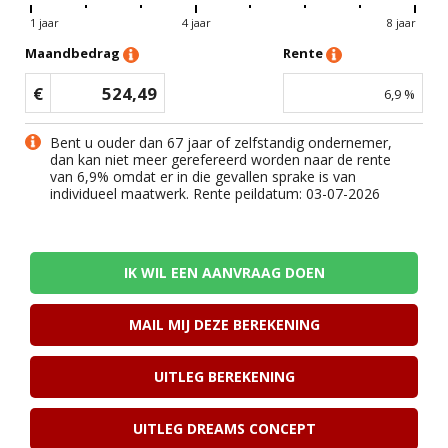
1 jaar
4 jaar
8 jaar
Maandbedrag
Rente
€
524,49
6,9
%
Bent u ouder dan 67 jaar of zelfstandig ondernemer,
dan kan niet meer gerefereerd worden naar de rente
van
6,9
% omdat er in die gevallen sprake is van
individueel maatwerk. Rente peildatum: 03-07-2026
IK WIL EEN AANVRAAG DOEN
MAIL MIJ DEZE BEREKENING
UITLEG BEREKENING
UITLEG DREAMS CONCEPT