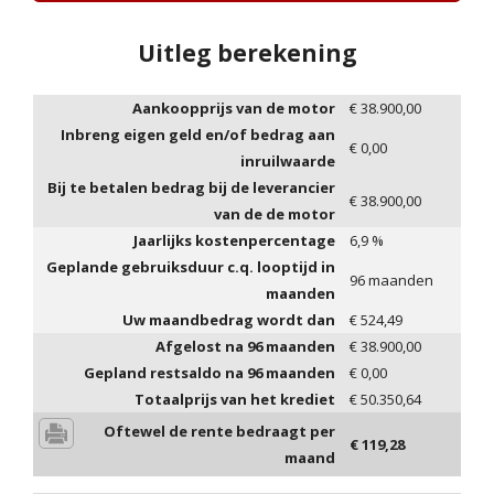
Uitleg berekening
Aankoopprijs van de motor
€
38.900,00
Inbreng eigen geld en/of bedrag aan
€
0,00
inruilwaarde
Bij te betalen bedrag bij de leverancier
€
38.900,00
van de de motor
Jaarlijks kostenpercentage
6,9
%
Geplande gebruiksduur c.q. looptijd in
96
maanden
maanden
Uw maandbedrag wordt dan
€
524,49
Afgelost na
96
maanden
€
38.900,00
Gepland restsaldo na
96
maanden
€
0,00
Totaalprijs van het krediet
€
50.350,64
Oftewel de rente bedraagt per
€
119,28
maand