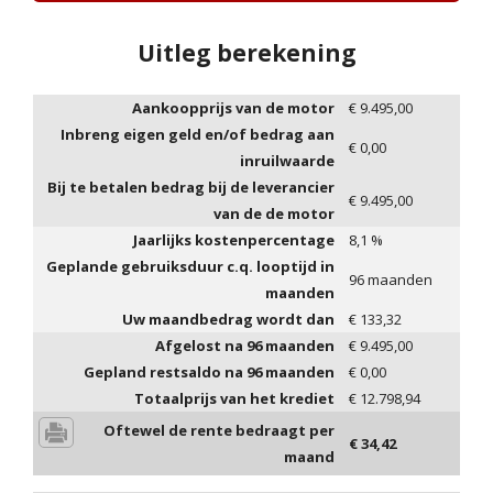
Uitleg berekening
Aankoopprijs van de motor
€
9.495,00
Inbreng eigen geld en/of bedrag aan
€
0,00
inruilwaarde
Bij te betalen bedrag bij de leverancier
€
9.495,00
van de de motor
Jaarlijks kostenpercentage
8,1
%
Geplande gebruiksduur c.q. looptijd in
96
maanden
maanden
Uw maandbedrag wordt dan
€
133,32
Afgelost na
96
maanden
€
9.495,00
Gepland restsaldo na
96
maanden
€
0,00
Totaalprijs van het krediet
€
12.798,94
Oftewel de rente bedraagt per
€
34,42
maand