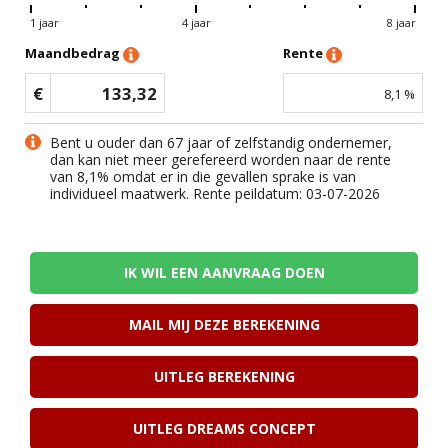
1 jaar
4 jaar
8 jaar
Maandbedrag
Rente
€
133,32
8,1
%
Bent u ouder dan 67 jaar of zelfstandig ondernemer,
dan kan niet meer gerefereerd worden naar de rente
van
8,1
% omdat er in die gevallen sprake is van
individueel maatwerk. Rente peildatum: 03-07-2026
IK WIL EEN AANVRAAG DOEN
MAIL MIJ DEZE BEREKENING
UITLEG BEREKENING
UITLEG DREAMS CONCEPT