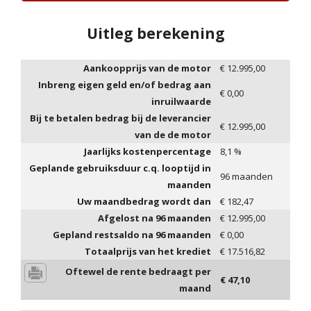
Uitleg berekening
Aankoopprijs van de motor
€
12.995,00
Inbreng eigen geld en/of bedrag aan
€
0,00
inruilwaarde
Bij te betalen bedrag bij de leverancier
€
12.995,00
van de de motor
Jaarlijks kostenpercentage
8,1
%
Geplande gebruiksduur c.q. looptijd in
96
maanden
maanden
Uw maandbedrag wordt dan
€
182,47
Afgelost na
96
maanden
€
12.995,00
Gepland restsaldo na
96
maanden
€
0,00
Totaalprijs van het krediet
€
17.516,82
Oftewel de rente bedraagt per
€
47,10
maand