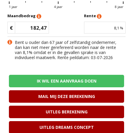
1 jaar
4 jaar
8 jaar
Maandbedrag
Rente
€
182,47
8,1
%
Bent u ouder dan 67 jaar of zelfstandig ondernemer,
dan kan niet meer gerefereerd worden naar de rente
van
8,1
% omdat er in die gevallen sprake is van
individueel maatwerk. Rente peildatum: 03-07-2026
IK WIL EEN AANVRAAG DOEN
MAIL MIJ DEZE BEREKENING
UITLEG BEREKENING
UITLEG DREAMS CONCEPT