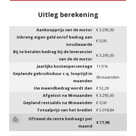
Uitleg berekening
Aankoopprijs van de motor
€
3.295,00
Inbreng eigen geld en/of bedrag aan
€
0,00
inruilwaarde
Bij te betalen bedrag bij de leverancier
€
3.295,00
van de de motor
Jaarlijks kostenpercentage
11,9
%
Geplande gebruiksduur c.q. looptijd in
96
maanden
maanden
Uw maandbedrag wordt dan
€
52,28
Afgelost na
96
maanden
€
3.295,00
Gepland restsaldo na
96
maanden
€
0,00
Totaalprijs van het krediet
€
5.018,84
Oftewel de rente bedraagt per
€
17,96
maand