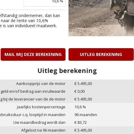
10,6
%
elfstandig ondernemer, dan kan
 naar de rente van
10,6
%
e is van individueel maatwerk.
MAIL MIJ DEZE BEREKENING
UITLEG BEREKENING
Uitleg berekening
Aankoopprijs van de motor
€
5.495,00
 geld en/of bedrag aan inruilwaarde
€
0,00
ag bij de leverancier van de de motor
€
5.495,00
Jaarlijks kostenpercentage
10,6
%
bruiksduur c.q. looptijd in maanden
96
maanden
Uw maandbedrag wordt dan
€
83,72
Afgelost na
96
maanden
€
5.495,00