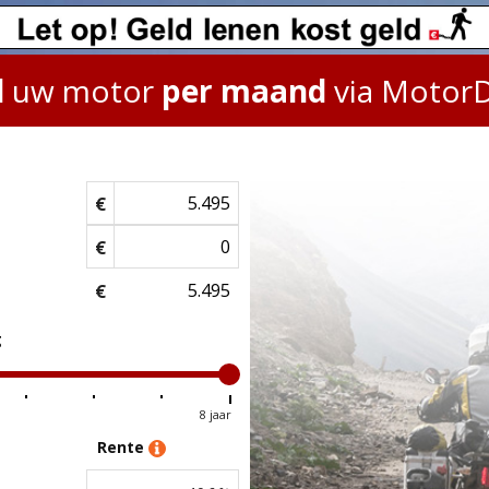
l
uw motor
per maand
via Motor
€
€
€
g
8 jaar
Rente