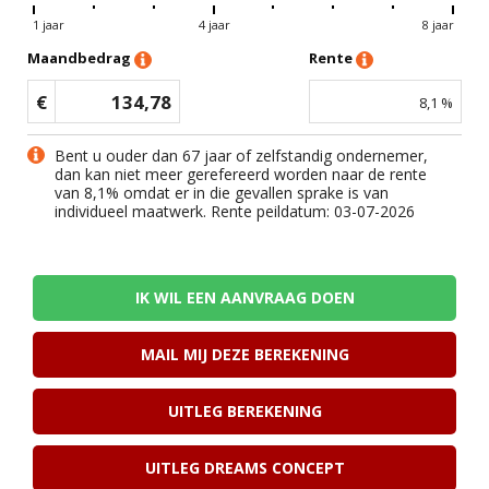
1 jaar
4 jaar
8 jaar
Maandbedrag
Rente
€
134,78
8,1
%
Bent u ouder dan 67 jaar of zelfstandig ondernemer,
dan kan niet meer gerefereerd worden naar de rente
van
8,1
% omdat er in die gevallen sprake is van
individueel maatwerk. Rente peildatum: 03-07-2026
IK WIL EEN AANVRAAG DOEN
MAIL MIJ DEZE BEREKENING
UITLEG BEREKENING
UITLEG DREAMS CONCEPT