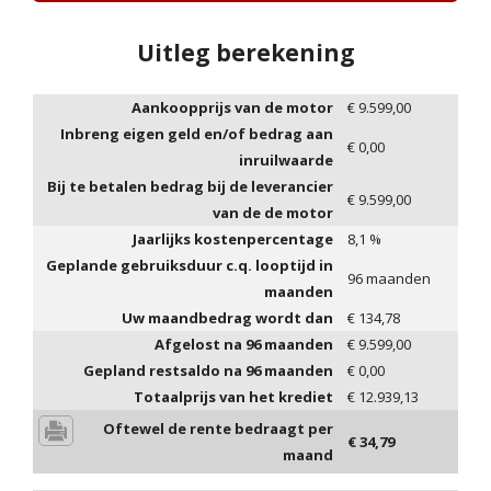
Uitleg berekening
Aankoopprijs van de motor
€
9.599,00
Inbreng eigen geld en/of bedrag aan
€
0,00
inruilwaarde
Bij te betalen bedrag bij de leverancier
€
9.599,00
van de de motor
Jaarlijks kostenpercentage
8,1
%
Geplande gebruiksduur c.q. looptijd in
96
maanden
maanden
Uw maandbedrag wordt dan
€
134,78
Afgelost na
96
maanden
€
9.599,00
Gepland restsaldo na
96
maanden
€
0,00
Totaalprijs van het krediet
€
12.939,13
Oftewel de rente bedraagt per
€
34,79
maand