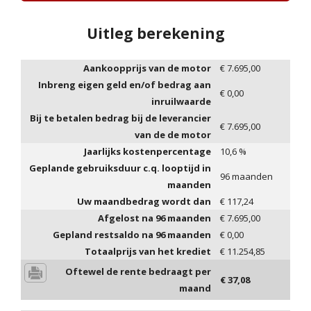
Uitleg berekening
Aankoopprijs van de motor
€
7.695,00
Inbreng eigen geld en/of bedrag aan
€
0,00
inruilwaarde
Bij te betalen bedrag bij de leverancier
€
7.695,00
van de de motor
Jaarlijks kostenpercentage
10,6
%
Geplande gebruiksduur c.q. looptijd in
96
maanden
maanden
Uw maandbedrag wordt dan
€
117,24
Afgelost na
96
maanden
€
7.695,00
Gepland restsaldo na
96
maanden
€
0,00
Totaalprijs van het krediet
€
11.254,85
Oftewel de rente bedraagt per
€
37,08
maand