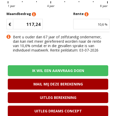
1 jaar
4 jaar
8 jaar
Maandbedrag
Rente
€
117,24
10,6
%
Bent u ouder dan 67 jaar of zelfstandig ondernemer,
dan kan niet meer gerefereerd worden naar de rente
van
10,6
% omdat er in die gevallen sprake is van
individueel maatwerk. Rente peildatum: 03-07-2026
IK WIL EEN AANVRAAG DOEN
MAIL MIJ DEZE BEREKENING
UITLEG BEREKENING
UITLEG DREAMS CONCEPT