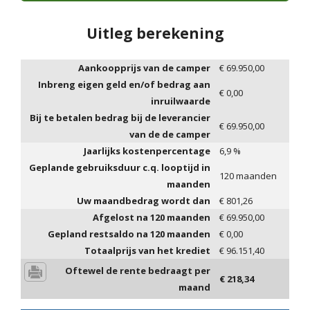
Uitleg berekening
Aankoopprijs van de camper
€
69.950,00
Inbreng eigen geld en/of bedrag aan
€
0,00
inruilwaarde
Bij te betalen bedrag bij de leverancier
€
69.950,00
van de de camper
Jaarlijks kostenpercentage
6,9
%
Geplande gebruiksduur c.q. looptijd in
120
maanden
maanden
Uw maandbedrag wordt dan
€
801,26
Afgelost na
120
maanden
€
69.950,00
Gepland restsaldo na
120
maanden
€
0,00
Totaalprijs van het krediet
€
96.151,40
Oftewel de rente bedraagt per
€
218,34
maand