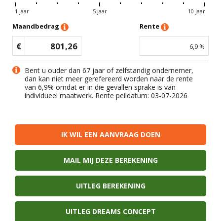
1 jaar
5 jaar
10 jaar
Maandbedrag
Rente
€
801,26
6,9
%
Bent u ouder dan 67 jaar of zelfstandig ondernemer,
dan kan niet meer gerefereerd worden naar de rente
van
6,9
% omdat er in die gevallen sprake is van
individueel maatwerk. Rente peildatum: 03-07-2026
IK WIL EEN AANVRAAG DOEN
MAIL MIJ DEZE BEREKENING
UITLEG BEREKENING
UITLEG DREAMS CONCEPT