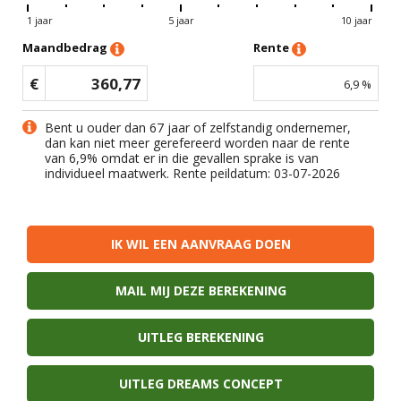
1 jaar
5 jaar
10 jaar
Maandbedrag
Rente
€
360,77
6,9
%
Bent u ouder dan 67 jaar of zelfstandig ondernemer,
dan kan niet meer gerefereerd worden naar de rente
van
6,9
% omdat er in die gevallen sprake is van
individueel maatwerk. Rente peildatum: 03-07-2026
IK WIL EEN AANVRAAG DOEN
MAIL MIJ DEZE BEREKENING
UITLEG BEREKENING
UITLEG DREAMS CONCEPT