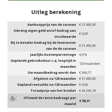
Uitleg berekening
Aankoopprijs van de caravan
€
31.495,00
Inbreng eigen geld en/of bedrag aan
€
0,00
inruilwaarde
Bij te betalen bedrag bij de leverancier
€
31.495,00
van de de caravan
Jaarlijks kostenpercentage
6,9
%
Geplande gebruiksduur c.q. looptijd in
120
maanden
maanden
Uw maandbedrag wordt dan
€
360,77
Afgelost na
120
maanden
€
31.495,00
Gepland restsaldo na
120
maanden
€
0,00
Totaalprijs van het krediet
€
43.292,18
Oftewel de rente bedraagt per
€
98,31
maand