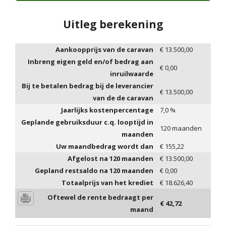
Uitleg berekening
Aankoopprijs van de caravan
€
13.500,00
Inbreng eigen geld en/of bedrag aan
€
0,00
inruilwaarde
Bij te betalen bedrag bij de leverancier
€
13.500,00
van de de caravan
Jaarlijks kostenpercentage
7,0
%
Geplande gebruiksduur c.q. looptijd in
120
maanden
maanden
Uw maandbedrag wordt dan
€
155,22
Afgelost na
120
maanden
€
13.500,00
Gepland restsaldo na
120
maanden
€
0,00
Totaalprijs van het krediet
€
18.626,40
Oftewel de rente bedraagt per
€
42,72
maand