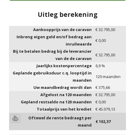
Uitleg berekening
Aankoopprijs van de caravan
€
32.795,00
Inbreng eigen geld en/of bedrag aan
€
0,00
inruilwaarde
Bij te betalen bedrag bij de leverancier
€
32.795,00
van de de caravan
Jaarlijks kostenpercentage
6,9
%
Geplande gebruiksduur c.q. looptijd in
120
maanden
maanden
Uw maandbedrag wordt dan
€
375,66
Afgelost na
120
maanden
€
32.795,00
Gepland restsaldo na
120
maanden
€
0,00
Totaalprijs van het krediet
€
45.079,13
Oftewel de rente bedraagt per
€
102,37
maand