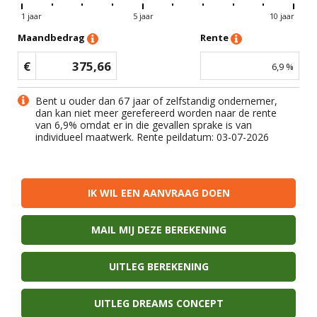
1 jaar
5 jaar
10 jaar
Maandbedrag
Rente
€
375,66
6,9
%
Bent u ouder dan 67 jaar of zelfstandig ondernemer,
dan kan niet meer gerefereerd worden naar de rente
van
6,9
% omdat er in die gevallen sprake is van
individueel maatwerk. Rente peildatum: 03-07-2026
IK WIL EEN AANVRAAG DOEN
MAIL MIJ DEZE BEREKENING
UITLEG BEREKENING
UITLEG DREAMS CONCEPT