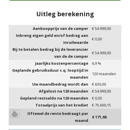
Uitleg berekening
Aankoopprijs van de camper
€
54.999,00
Inbreng eigen geld en/of bedrag aan
€
0,00
inruilwaarde
Bij te betalen bedrag bij de leverancier
€
54.999,00
van de de camper
Jaarlijks kostenpercentage
6,9
%
Geplande gebruiksduur c.q. looptijd in
120
maanden
maanden
Uw maandbedrag wordt dan
€
630,00
Afgelost na
120
maanden
€
54.999,00
Gepland restsaldo na
120
maanden
€
0,00
Totaalprijs van het krediet
€
75.600,15
Oftewel de rente bedraagt per
€
171,68
maand