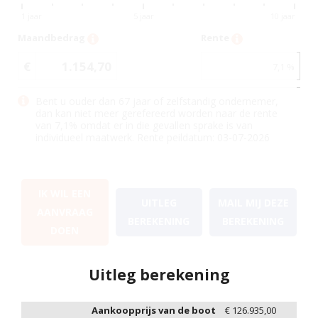
1 jaar
5 jaar
10 jaar
Maandbedrag
Rente
€
1.154,70
7,1
%
Bent u ouder dan 67 jaar of zelfstandig ondernemer,
dan kan niet meer gerefereerd worden naar de rente
van
7,1
% omdat er in die gevallen sprake is van
individueel maatwerk. Rente peildatum: 03-07-2026
IK WIL EEN
UITLEG
MAIL MIJ DEZE
AANVRAAG
BEREKENING
BEREKENING
DOEN
Uitleg berekening
Aankoopprijs van de boot
€
126.935,00