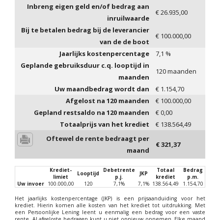
Inbreng eigen geld en/of bedrag aan
€
26.935,00
inruilwaarde
Bij te betalen bedrag bij de leverancier
€
100.000,00
van de de boot
Jaarlijks kostenpercentage
7,1
%
Geplande gebruiksduur c.q. looptijd in
120
maanden
maanden
Uw maandbedrag wordt dan
€
1.154,70
Afgelost na
120
maanden
€
100.000,00
Gepland restsaldo na
120
maanden
€
0,00
Totaalprijs van het krediet
€
138.564,49
Oftewel de rente bedraagt per
€
321,37
maand
Krediet-
Debetrente
Totaal
Bedrag
Looptijd
JKP
limiet
p.j.
krediet
p.m.
Uw invoer
100.000,00
120
7,1%
7,1%
138.564,49
1.154,70
Het jaarlijks kostenpercentage (JKP) is een prijsaanduiding voor het
krediet. Hierin komen alle kosten van het krediet tot uitdrukking. Met
een Persoonlijke Lening leent u eenmalig een bedrag voor een vaste
rente. Al afgeloste bedragen kunt u niet opnieuw opnemen. Elke maand