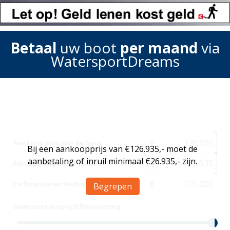
Betaal
uw boot
per maand
via
WatersportDreams
€
Aankoopprijs van de boot
Bij een aankoopprijs van €126.935,- moet de
aanbetaling of inruil minimaal €26.935,- zijn.
€
Aanbetaling en/of inruil
€
Te financieren bedrag
Begrepen
Gewenste looptijd financiering