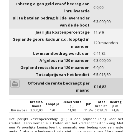
Inbreng eigen geld en/of bedrag aan
€
0,00
inruilwaarde
Bij te betalen bedrag bij de leverancier
€
3.000,00
van de de boot
Jaarlijks kostenpercentage
11,9
%
Geplande gebruiksduur c.q. looptijd in
120
maanden
maanden
Uw maandbedrag wordt dan
€
41,82
Afgelost na
120
maanden
€
3.000,00
Gepland restsaldo na
120
maanden
€
0,00
Totaalprijs van het krediet
€
5.018,69
Oftewel de rente bedraagt per
€
16,82
maand
Krediet-
Debetrente
Totaal
Bedrag
Looptijd
JKP
limiet
p.j.
krediet
p.m.
Uw invoer
3.000,00
120
11,9%
11,9%
5.018,69
41,82
Het jaarlijks kostenpercentage (JKP) is een prijsaanduiding voor het
krediet. Hierin komen alle kosten van het krediet tot uitdrukking. Met
een Persoonlijke Lening leent u eenmalig een bedrag voor een vaste
rente. Al afgeloste bedragen kunt u niet opnieuw opnemen. Elke maand