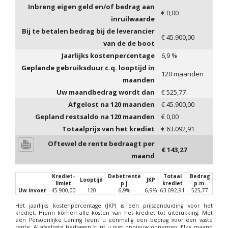
Inbreng eigen geld en/of bedrag aan
€
0,00
inruilwaarde
Bij te betalen bedrag bij de leverancier
€
45.900,00
van de de boot
Jaarlijks kostenpercentage
6,9
%
Geplande gebruiksduur c.q. looptijd in
120
maanden
maanden
Uw maandbedrag wordt dan
€
525,77
Afgelost na
120
maanden
€
45.900,00
Gepland restsaldo na
120
maanden
€
0,00
Totaalprijs van het krediet
€
63.092,91
Oftewel de rente bedraagt per
€
143,27
maand
Krediet-
Debetrente
Totaal
Bedrag
Looptijd
JKP
limiet
p.j.
krediet
p.m.
Uw invoer
45.900,00
120
6,9%
6,9%
63.092,91
525,77
Het jaarlijks kostenpercentage (JKP) is een prijsaanduiding voor het
krediet. Hierin komen alle kosten van het krediet tot uitdrukking. Met
een Persoonlijke Lening leent u eenmalig een bedrag voor een vaste
rente. Al afgeloste bedragen kunt u niet opnieuw opnemen. Elke maand