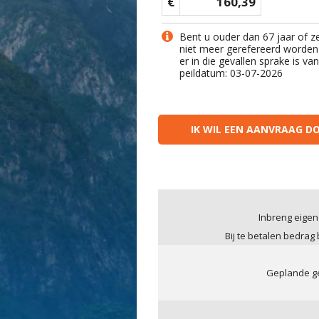
€
160,39
Bent u ouder dan 67 jaar of z
niet meer gerefereerd worden
er in die gevallen sprake is v
peildatum: 03-07-2026
IK WIL EEN AANVRAAG D
Inbreng eigen
Bij te betalen bedrag
Geplande ge