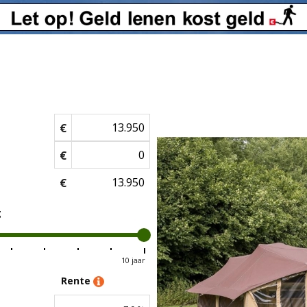
vouwwagen
per maand
via Vouww
€
€
€
g
10 jaar
Rente