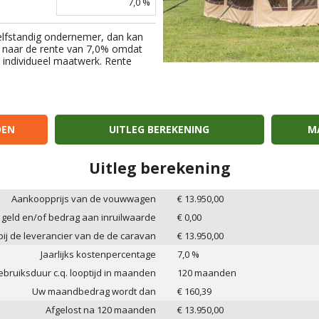
7,0
%
elfstandig ondernemer, dan kan
 naar de rente van
7,0
% omdat
an individueel maatwerk. Rente
OEN
UITLEG BEREKENING
MA
Uitleg berekening
Aankoopprijs van de vouwwagen
€
13.950,00
 geld en/of bedrag aan inruilwaarde
€
0,00
 bij de leverancier van de de caravan
€
13.950,00
Jaarlijks kostenpercentage
7,0
%
bruiksduur c.q. looptijd in maanden
120
maanden
Uw maandbedrag wordt dan
€
160,39
Afgelost na
120
maanden
€
13.950,00