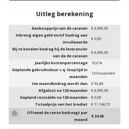
Uitleg berekening
Aankoopprijs van de caravan
€
6.995,00
Inbreng eigen geld en/of bedrag aan
€
0,00
inruilwaarde
Bij te betalen bedrag bij de leverancier
€
6.995,00
van de de caravan
Jaarlijks kostenpercentage
10,6
%
Geplande gebruiksduur c.q. looptijd in
120
maanden
maanden
Uw maandbedrag wordt dan
€
92,89
Afgelost na
120
maanden
€
6.995,00
Gepland restsaldo na
120
maanden
€
0,00
Totaalprijs van het krediet
€
11.146,72
Oftewel de rente bedraagt per
€
34,60
maand