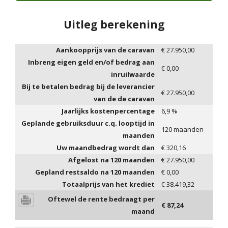
Uitleg berekening
Aankoopprijs van de caravan
€
27.950,00
Inbreng eigen geld en/of bedrag aan
€
0,00
inruilwaarde
Bij te betalen bedrag bij de leverancier
€
27.950,00
van de de caravan
Jaarlijks kostenpercentage
6,9
%
Geplande gebruiksduur c.q. looptijd in
120
maanden
maanden
Uw maandbedrag wordt dan
€
320,16
Afgelost na
120
maanden
€
27.950,00
Gepland restsaldo na
120
maanden
€
0,00
Totaalprijs van het krediet
€
38.419,32
Oftewel de rente bedraagt per
€
87,24
maand