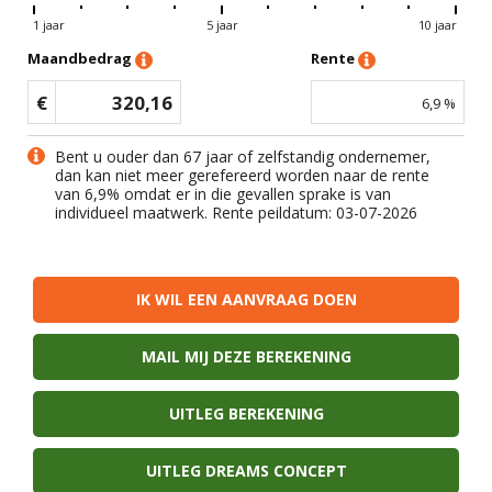
1 jaar
5 jaar
10 jaar
Maandbedrag
Rente
€
320,16
6,9
%
Bent u ouder dan 67 jaar of zelfstandig ondernemer,
dan kan niet meer gerefereerd worden naar de rente
van
6,9
% omdat er in die gevallen sprake is van
individueel maatwerk. Rente peildatum: 03-07-2026
IK WIL EEN AANVRAAG DOEN
MAIL MIJ DEZE BEREKENING
UITLEG BEREKENING
UITLEG DREAMS CONCEPT