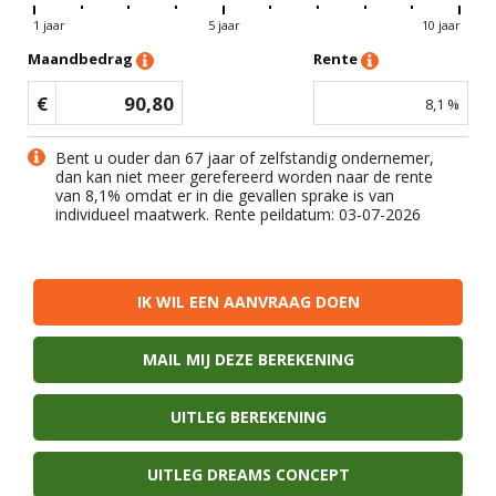
1 jaar
5 jaar
10 jaar
Maandbedrag
Rente
€
90,80
8,1
%
Bent u ouder dan 67 jaar of zelfstandig ondernemer,
dan kan niet meer gerefereerd worden naar de rente
van
8,1
% omdat er in die gevallen sprake is van
individueel maatwerk. Rente peildatum: 03-07-2026
IK WIL EEN AANVRAAG DOEN
MAIL MIJ DEZE BEREKENING
UITLEG BEREKENING
UITLEG DREAMS CONCEPT