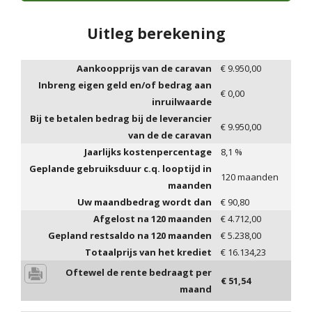
Uitleg berekening
Aankoopprijs van de caravan
€
9.950,00
Inbreng eigen geld en/of bedrag aan
€
0,00
inruilwaarde
Bij te betalen bedrag bij de leverancier
€
9.950,00
van de de caravan
Jaarlijks kostenpercentage
8,1
%
Geplande gebruiksduur c.q. looptijd in
120
maanden
maanden
Uw maandbedrag wordt dan
€
90,80
Afgelost na
120
maanden
€
4.712,00
Gepland restsaldo na
120
maanden
€
5.238,00
Totaalprijs van het krediet
€
16.134,23
Oftewel de rente bedraagt per
€
51,54
maand